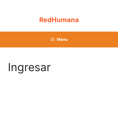
Skip
to
content
RedHumana
Menu
Ingresar