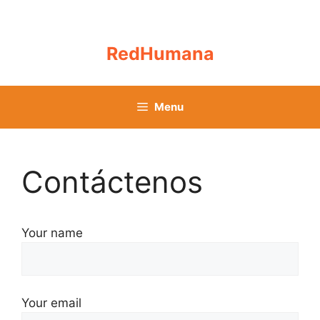
Skip
to
content
RedHumana
Menu
Contáctenos
Your name
Your email